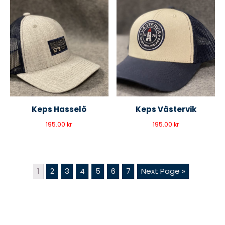
Keps Hasselö
Keps Västervik
195.00
kr
195.00
kr
1
2
3
4
5
6
7
Next Page »
Primary
Sidebar