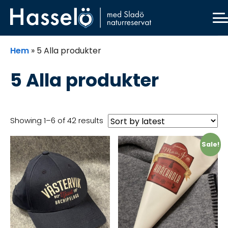
Skip
Skip
Skip
Skip
to
to
to
to
primary
main
primary
footer
navigation
content
sidebar
Hem
»
5 Alla produkter
5 Alla produkter
Showing 1–6 of 42 results
Sale!