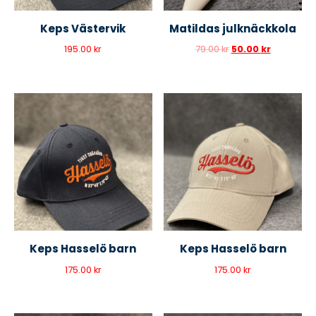
Keps Västervik
Matildas julknäckkola
195.00
kr
79.00
kr
50.00
kr
Keps Hasselö barn
Keps Hasselö barn
175.00
kr
175.00
kr