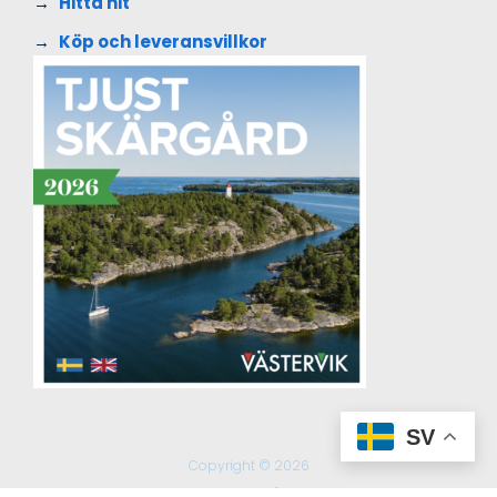
Hitta hit
Köp och leveransvillkor
SV
Copyright © 2026
En digital lösning från
Everday