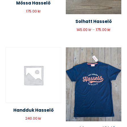
Mössa Hasselö
175.00
kr
Solhatt Hasselö
145.00
kr
–
175.00
kr
Handduk Hasselö
240.00
kr