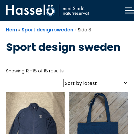
Skip
Skip
Skip
Skip
to
to
to
to
primary
main
primary
footer
navigation
content
sidebar
Hem
»
Sport design sweden
»
Sida 3
Sport design sweden
Showing 13–18 of 18 results