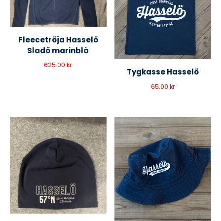
Fleecetröja Hasselö
Sladö marinblå
625.00
kr
Tygkasse Hasselö
65.00
kr