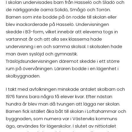
I skolan undervisades barn från Hasselö och Sladö och
de närliggande öarna Solidö, Smågö och Torrön.
Barnen som inte bodde på ön rodde till skolan eller
blev inackorderade på Hasselö. Undervisningen
skedde i B3-form, vilket innebär att eleverna togs in
vartannat år och att alla sex klasserna hade
undervisning i en och samma skolsal. I skolsalen hade
man även syslöjd och gymnastik.
Träslöjdsundervisningen däremot skedde i ett större
rum på övervåningen. Läraren bodde i en lägenhet i
skolbyggnaden.
I takt med avfolkningen minskade antalet skolbarn och
1976 fanns bara några få elever kvar. Efter nästan
hundra år blev man då tvungen att lägga ner skolan.
Barnen fick istället åka båt till skolan i Loftahammar och
byggnaden, som numera var i Västerviks kommuns
ägo, användes för lägerskolor. I slutet av nittiotalet