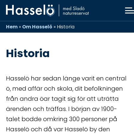
Skip
Skip
Skip
Skip
to
to
to
to
primary
main
primary
footer
navigation
content
sidebar
Hem
»
Om Hasselö
»
Historia
Historia
Hasselö har sedan länge varit en central
ö, med affär och skola, dit befolkningen
från andra öar tagit sig för att uträtta
ärenden och träffas. I början av 1900-
talet bodde omkring 300 personer på
Hasselö och då var Hasselö by den