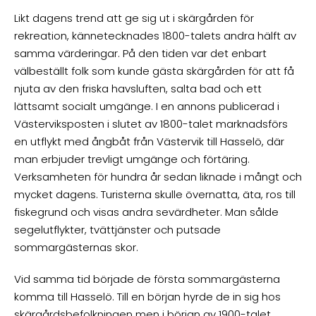
Likt dagens trend att ge sig ut i skärgården för
rekreation, kännetecknades 1800-talets andra hälft av
samma värderingar. På den tiden var det enbart
välbeställt folk som kunde gästa skärgården för att få
njuta av den friska havsluften, salta bad och ett
lättsamt socialt umgänge. I en annons publicerad i
Västerviksposten i slutet av 1800-talet marknadsförs
en utflykt med ångbåt från Västervik till Hasselö, där
man erbjuder trevligt umgänge och förtäring.
Verksamheten för hundra år sedan liknade i mångt och
mycket dagens. Turisterna skulle övernatta, äta, ros till
fiskegrund och visas andra sevärdheter. Man sålde
segelutflykter, tvättjänster och putsade
sommargästernas skor.
Vid samma tid började de första sommargästerna
komma till Hasselö. Till en början hyrde de in sig hos
skärgårdsbefolkningen men i början av 1900-talet