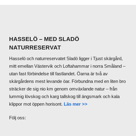
HASSELÖ – MED SLADÖ
Footer
NATURRESERVAT
Hasselö och naturreservatet Sladö ligger i Tjust skärgård,
mitt emellan Västervik och Loftahammar i norra Småland –
utan fast förbindelse till fastlandet. Öarna är två av
skärgårdens mest levande öar. Förbundna med en liten bro
sträcker de sig nio km genom omväxlande natur – från
lummig lövskog och karg tallskog till ängsmark och kala
klippor mot öppen horisont.
Läs mer >>
Följ oss: