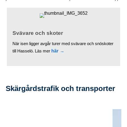
skärgårdens skolbåt). Anna-Pia hälsar er välkomna
ombord och erbjuder både rundturer i skärgården och
snabba transporter till era resmål.
Svävare och skoter
När isen ligger avgår turer med svävare och snöskoter
till Hasselö. Läs mer
här
Skärgårdstrafik och transporter