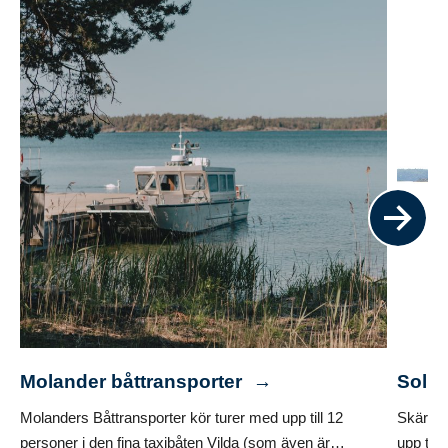
Molander båttransporter
Solid
Molanders Båttransporter kör turer med upp till 12
Skärgår
personer i den fina taxibåten Vilda (som även är
upp till