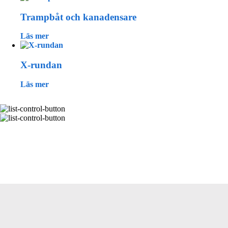
Trampbåt och kanadensare
Läs mer
X-rundan
Läs mer
Primary
Sidebar