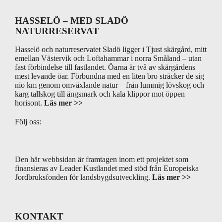
Footer
HASSELÖ – MED SLADÖ
NATURRESERVAT
Hasselö och naturreservatet Sladö ligger i Tjust skärgård, mitt
emellan Västervik och Loftahammar i norra Småland – utan
fast förbindelse till fastlandet. Öarna är två av skärgårdens
mest levande öar. Förbundna med en liten bro sträcker de sig
nio km genom omväxlande natur – från lummig lövskog och
karg tallskog till ängsmark och kala klippor mot öppen
horisont.
Läs mer >>
Följ oss:
Den här webbsidan är framtagen inom ett projektet som
finansieras av Leader Kustlandet med stöd från Europeiska
Jordbruksfonden för landsbygdsutveckling.
Läs mer >>
KONTAKT