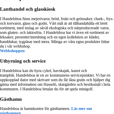
Lanthandel och glasskiosk
I Handelsboa finns mejerivaror, bröd, frukt och grönsaker, chark-, frys-
och torrvaror, glass och godis. Vårt mål är att tillhandahålla ett brett
sortiment, med inslag av såväl ekologiska och närproducerade varor,
som gluten- och laktosfria. I Handelsboa har vi även ett sortiment av
leksaker, presenter/inredning och en egen kollektion av kläder,
handdukar, tygpåsar med mera. Många av våra egna produkter hittar
du i vår webbshop.
Webbshoppen
Uthyrning och service
I Handelsboa kan du hyra cykel, havskajak, kanot och
trampbåt. Handelsboa är en av kommunens servicepunkter. Vi har en
uppkopplad dator med skrivare som du får låna gratis och hjälper dig
gärna med information om Hasselö, skärgården och besöksmål i hela
kommunen. I Handelsboa betalar du för att spela minigolf.
Gästhamn
Handelsboa är hamnkontor för gästhamnen.
Läs mer om
gästhamnen