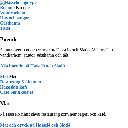
Skip
Skip
Skip
Skip
to
to
to
to
Boende
Boende
primary
main
primary
footer
Vandrarhem
navigation
content
sidebar
Hus och stugor
Gästhamn
Tälta
Boende
Stanna över natt och se mer av Hasselö och Sladö. Välj mellan
vandrarhem, stugor, gästhamn och tält.
Alla boende på Hasselö och Sladö
Mat
Mat
Resturang Sjökanten
Hagaslätt kafé
Café Sandkornet
Mat
På Hasselö finns såväl restaurang som hembageri och kafé.
Mat och dryck på Hasselö och Sladö