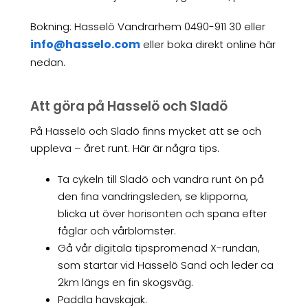
Bokning: Hasselö Vandrarhem 0490-911 30 eller
info@hasselo.com
eller boka direkt online här
nedan.
Att göra på Hasselö och Sladö
På Hasselö och Sladö finns mycket att se och
uppleva – året runt. Här är några tips.
Ta cykeln till Sladö och vandra runt ön på
den fina vandringsleden, se klipporna,
blicka ut över horisonten och spana efter
fåglar och vårblomster.
Gå vår digitala tipspromenad X-rundan,
som startar vid Hasselö Sand och leder ca
2km längs en fin skogsväg.
Paddla havskajak.