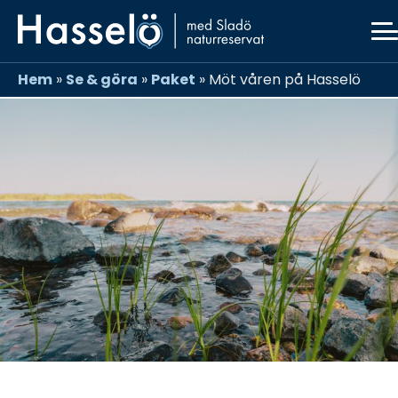
Skip
Skip
Skip
Skip
to
to
to
to
primary
main
primary
footer
navigation
content
sidebar
Hem
»
Se & göra
»
Paket
»
Möt våren på Hasselö