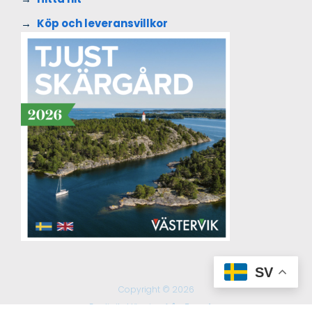
Köp och leveransvillkor
SV
Copyright © 2026
En digital lösning från
Everday