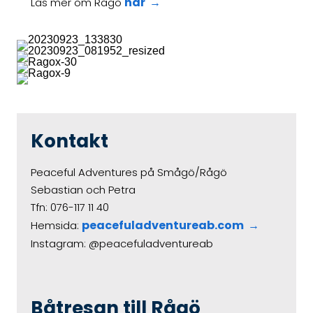
här
Läs mer om Rågö
Kontakt
Peaceful Adventures på Smågö/Rågö
Sebastian och Petra
Tfn: 076-117 11 40
peacefuladventureab.com
Hemsida:
Instagram: @peacefuladventureab
Båtresan till Rågö