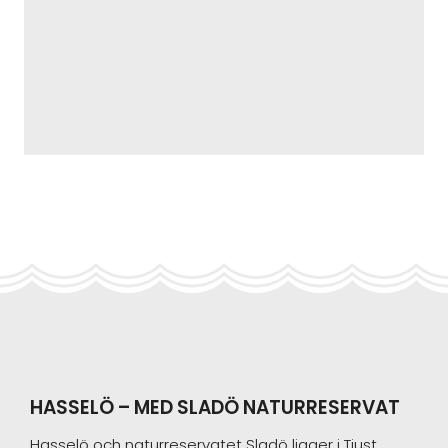
Primary
Sidebar
HASSELÖ – MED SLADÖ NATURRESERVAT
Footer
Hasselö och naturreservatet Sladö ligger i Tjust