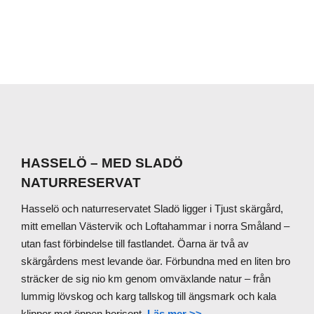
Primary
Sidebar
HASSELÖ – MED SLADÖ
Footer
NATURRESERVAT
Hasselö och naturreservatet Sladö ligger i Tjust skärgård,
mitt emellan Västervik och Loftahammar i norra Småland –
utan fast förbindelse till fastlandet. Öarna är två av
skärgårdens mest levande öar. Förbundna med en liten bro
sträcker de sig nio km genom omväxlande natur – från
lummig lövskog och karg tallskog till ängsmark och kala
klippor mot öppen horisont.
Läs mer >>