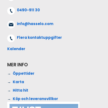
0490-911 30
info@hasselo.com
Flera kontaktuppgifter
Kalender
MER INFO
Öppettider
Karta
Hitta hit
Köp och leveransvillkor