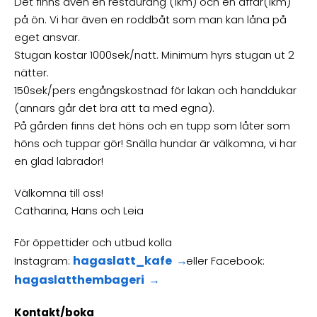
Det finns även en restaurang (1km) och en affär(1km)
på ön. Vi har även en roddbåt som man kan låna på
eget ansvar.
Stugan kostar 1000sek/natt. Minimum hyrs stugan ut 2
nätter.
150sek/pers engångskostnad för lakan och handdukar
(annars går det bra att ta med egna).
På gården finns det höns och en tupp som låter som
höns och tuppar gör! Snälla hundar är välkomna, vi har
en glad labrador!
Välkomna till oss!
Catharina, Hans och Leia
För öppettider och utbud kolla
hagaslatt_kafe
Instagram:
eller Facebook:
hagaslatthembageri
Kontakt/boka