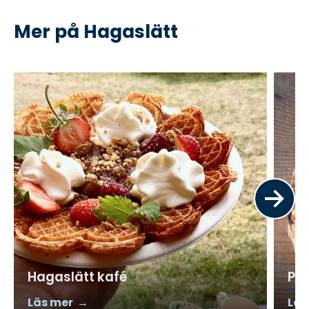
Mer på Hagaslätt
Hagaslätt kafé
Piz
Läs mer
Läs