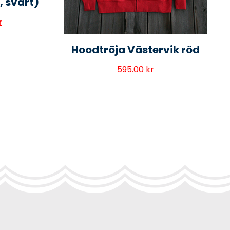
, svart)
r
Hoodtröja Västervik röd
595.00
kr