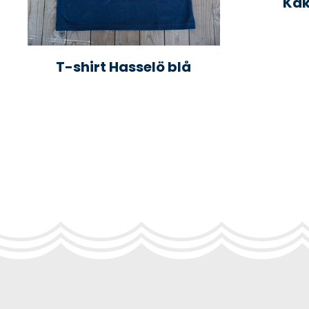
Kak
T-shirt Hasselö blå
Primary
Sidebar