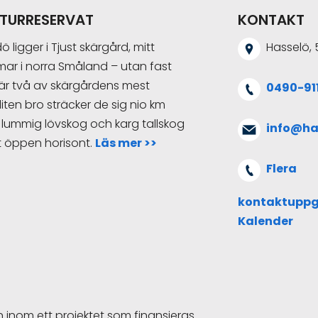
ATURRESERVAT
KONTAKT
ligger i Tjust skärgård, mitt
Hasselö, 
ar i norra Småland – utan fast
a är två av skärgårdens mest
0490-911
ten bro sträcker de sig nio km
lummig lövskog och karg tallskog
info@ha
ot öppen horisont.
Läs mer >>
Flera
kontaktuppg
Kalender
inom ett projektet som finansieras