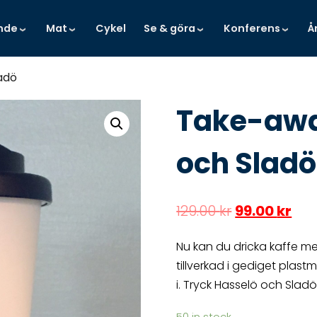
nde
Mat
Cykel
Se & göra
Konferens
Å
adö
Take-aw
och Sladö
129.00
kr
99.00
kr
Nu kan du dricka kaffe me
tillverkad i gediget plast
i. Tryck Hasselö och Slad