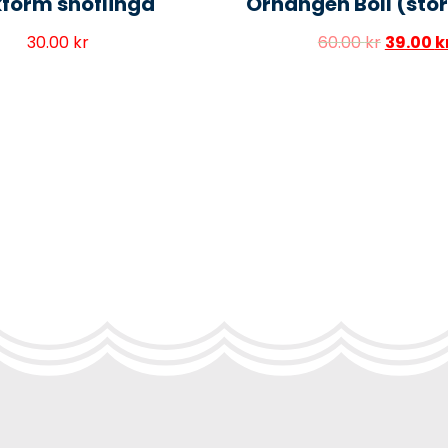
form snöflinga
Örhängen Boll (stor
30.00
kr
60.00
kr
39.00
k