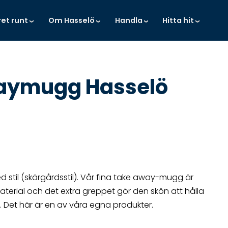
ret runt
Om Hasselö
Handla
Hitta hit
aymugg Hasselö
d stil (skärgårdsstil). Vår fina take away-mugg är
material och det extra greppet gör den skön att hålla
ö. Det här är en av våra egna produkter.