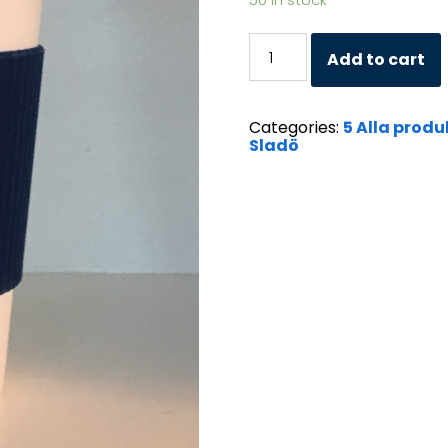
50 in stock
Take-
Add to cart
awaymugg
Hasselö
och
Categories:
5 Alla produ
Sladö
Sladö
quantity