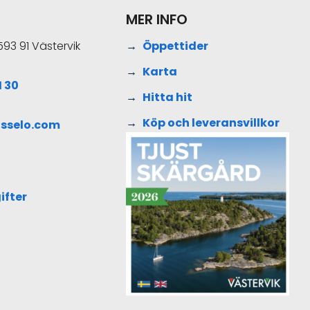
MER INFO
593 91 Västervik
Öppettider
Karta
 30
Hitta hit
Köp och leveransvillkor
sselo.com
ifter