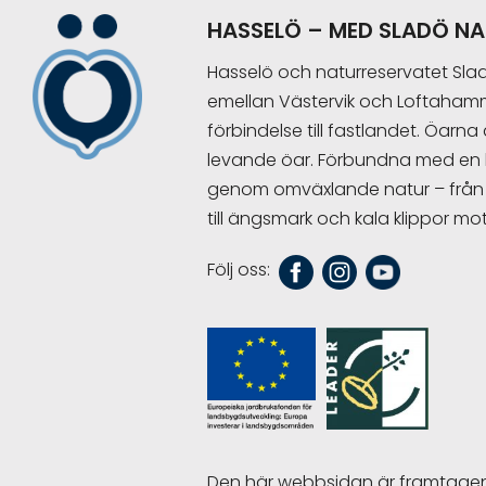
Footer
HASSELÖ – MED SLADÖ N
Hasselö och naturreservatet Sladö 
emellan Västervik och Loftahamm
förbindelse till fastlandet. Öarn
levande öar. Förbundna med en li
genom omväxlande natur – från 
till ängsmark och kala klippor m
Följ oss:
Den här webbsidan är framtagen 