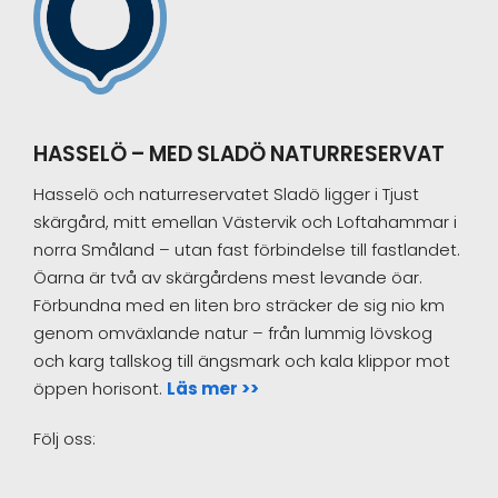
Footer
HASSELÖ – MED SLADÖ NATURRESERVAT
Hasselö och naturreservatet Sladö ligger i Tjust
skärgård, mitt emellan Västervik och Loftahammar i
norra Småland – utan fast förbindelse till fastlandet.
Öarna är två av skärgårdens mest levande öar.
Förbundna med en liten bro sträcker de sig nio km
genom omväxlande natur – från lummig lövskog
och karg tallskog till ängsmark och kala klippor mot
öppen horisont.
Läs mer >>
Följ oss: