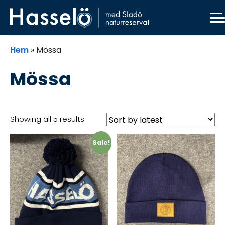
Skip
Skip
Skip
Skip
to
to
to
to
primary
main
primary
footer
navigation
content
sidebar
Hem
»
Mössa
Mössa
Showing all 5 results
Sale!