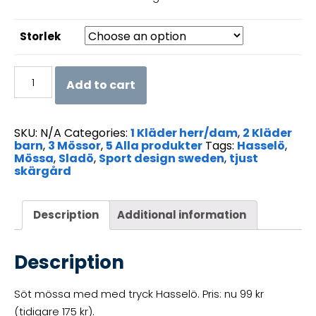
Storlek
Mössa
Add to cart
Hasselö
(storlek
baby)
SKU:
N/A
Categories:
1 Kläder herr/dam
,
2 Kläder
quantity
barn
,
3 Mössor
,
5 Alla produkter
Tags:
Hasselö
,
Mössa
,
Sladö
,
Sport design sweden
,
tjust
skärgård
Description
Additional information
Description
Söt mössa med med tryck Hasselö. Pris: nu 99 kr
(tidigare 175 kr).