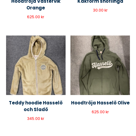
Hoodtröja Västervik
Kakform snöflinga
Orange
30.00
kr
625.00
kr
Teddy hoodie Hasselö
Hoodtröja Hasselö Olive
och Sladö
625.00
kr
345.00
kr