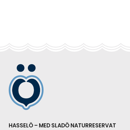
Primary
Sidebar
Footer
HASSELÖ – MED SLADÖ NATURRESERVAT