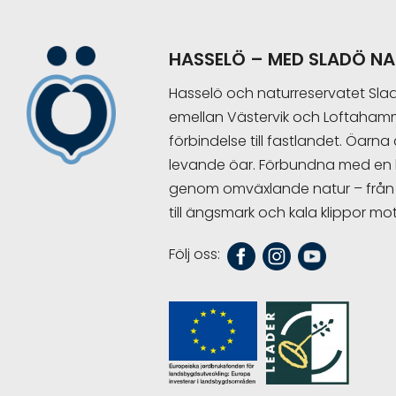
Footer
HASSELÖ – MED SLADÖ N
Hasselö och naturreservatet Sladö 
emellan Västervik och Loftahamm
förbindelse till fastlandet. Öarn
levande öar. Förbundna med en li
genom omväxlande natur – från 
till ängsmark och kala klippor m
Följ oss: