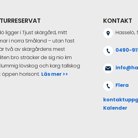
ATURRESERVAT
KONTAKT
ligger i Tjust skärgård, mitt
Hasselö, 
ar i norra Småland – utan fast
a är två av skärgårdens mest
0490-911
ten bro sträcker de sig nio km
lummig lövskog och karg tallskog
info@ha
ot öppen horisont.
Läs mer >>
Flera
kontaktuppg
Kalender