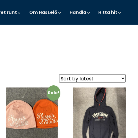
ret runt
Om Hasselö
Handla
Hitta hit
Sale!