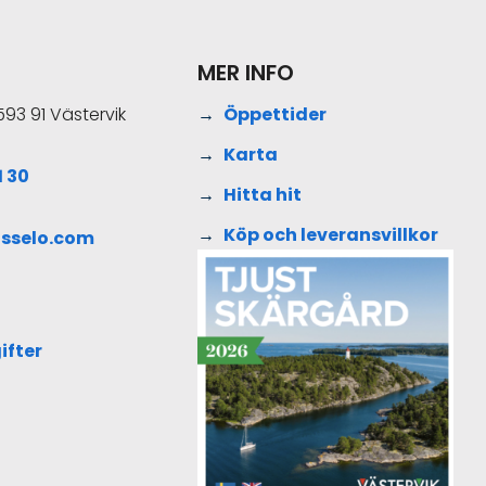
MER INFO
593 91 Västervik
Öppettider
Karta
 30
Hitta hit
Köp och leveransvillkor
sselo.com
ifter