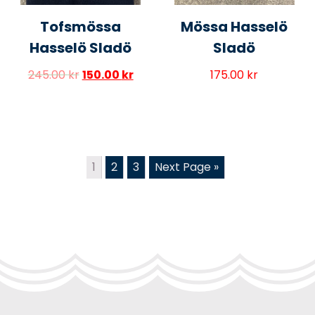
Tofsmössa
Mössa Hasselö
Hasselö Sladö
Sladö
245.00
kr
150.00
kr
175.00
kr
1
2
3
Next Page »