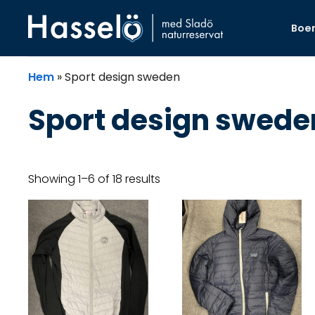
Skip
Skip
Skip
Skip
to
to
to
to
Boe
primary
main
primary
footer
navigation
content
sidebar
Hem
»
Sport design sweden
Sport design swede
Showing 1–6 of 18 results