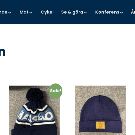
nde
Mat
Cykel
Se & göra
Konferens
Å
n
Sale!